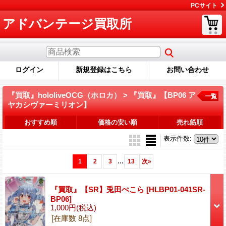
PCサイト
アドバンテージ買取所
ログイン
新規登録はこちら
お問い合わせ
『買取』hololiveOCG（ホロカ） > 『買取』【BP06 ア
一覧
ヤカシヴァーミリオン】
おすすめ順
価格の安い順
売れ筋順
表示件数
:
...
1
2
3
13
次
»
『買取』【SR】兎田ぺこら
[HLBP01-041SR-
BP06]
1,000円
(税込)
[在庫数 8点]