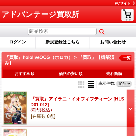
PCサイト
アドバンテージ買取所
ログイン
新規登録はこちら
お問い合わせ
『買取』hololiveOCG（ホロカ） > 『買取』【構築済
一覧
み】
おすすめ順
価格の安い順
売れ筋順
表示件数
:
『買取』アイラニ・イオフィフティーン
[HLS
D01-012]
30円
(税込)
[在庫数 8点]