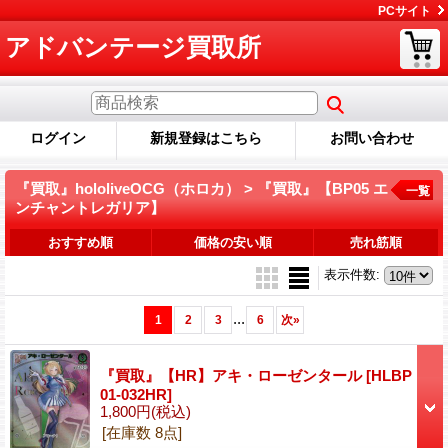
PCサイト
アドバンテージ買取所
ログイン
新規登録はこちら
お問い合わせ
『買取』hololiveOCG（ホロカ） > 『買取』【BP05 エ
一覧
ンチャントレガリア】
おすすめ順
価格の安い順
売れ筋順
表示件数
:
...
1
2
3
6
次
»
『買取』【HR】アキ・ローゼンタール
[HLBP
01-032HR]
1,800円
(税込)
[在庫数 8点]