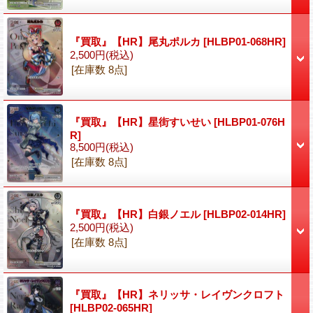
『買取』【HR】尾丸ポルカ
[HLBP01-068HR]
2,500円
(税込)
[在庫数 8点]
『買取』【HR】星街すいせい
[HLBP01-076H
R]
8,500円
(税込)
[在庫数 8点]
『買取』【HR】白銀ノエル
[HLBP02-014HR]
2,500円
(税込)
[在庫数 8点]
『買取』【HR】ネリッサ・レイヴンクロフト
[HLBP02-065HR]