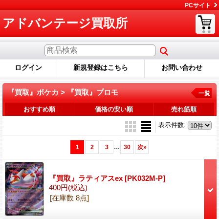
PCサイト
アドバンテージ買取所
ログイン
新規登録はこちら
お問い合わせ
『買取』ポケカ > 『買取』プロモ
一覧
おすすめ順
価格の安い順
売れ筋順
表示件数
:
...
1
2
3
30
次
»
『買取』ラティアスex
[PK032M-P]
400円
(税込)
[在庫数 8点]