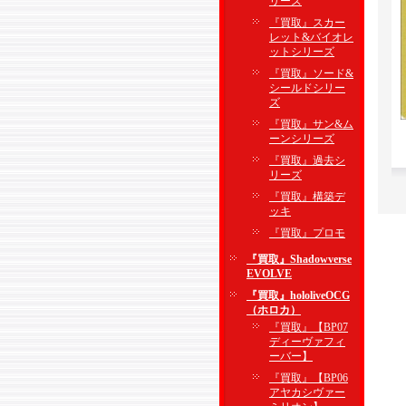
リーズ
『買取』スカー
レット&バイオレ
ットシリーズ
『買取』ソード&
シールドシリー
ズ
『買取』サン&ム
ーンシリーズ
『買取』過去シ
リーズ
『買取』構築デ
ッキ
『買取』プロモ
『買取』Shadowverse
EVOLVE
『買取』hololiveOCG
（ホロカ）
『買取』【BP07
ディーヴァフィ
ーバー】
『買取』【BP06
アヤカシヴァー