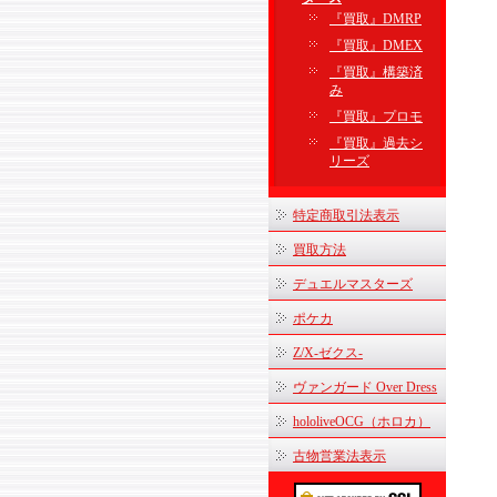
『買取』DMRP
『買取』DMEX
『買取』構築済
み
『買取』プロモ
『買取』過去シ
リーズ
特定商取引法表示
買取方法
デュエルマスターズ
ポケカ
Z/X-ゼクス-
ヴァンガード Over Dress
hololiveOCG（ホロカ）
古物営業法表示