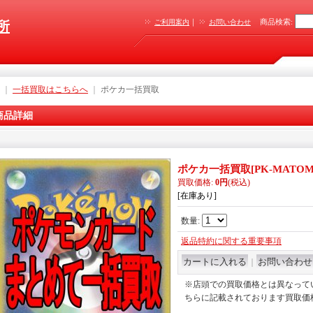
｜
商品検索
:
ご利用案内
お問い合わせ
所
｜
一括買取はこちらへ
｜
ポケカ一括買取
商品詳細
ポケカ一括買取
[
PK-MATO
買取価格
:
0円
(税込)
[在庫あり]
数量
:
返品特約に関する重要事項
｜
※店頭での買取価格とは異なって
ちらに記載されております買取価