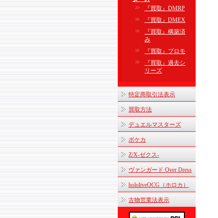
『買取』DMRP
『買取』DMEX
『買取』構築済
み
『買取』プロモ
『買取』過去シ
リーズ
特定商取引法表示
買取方法
デュエルマスターズ
ポケカ
Z/X-ゼクス-
ヴァンガード Over Dress
hololiveOCG（ホロカ）
古物営業法表示