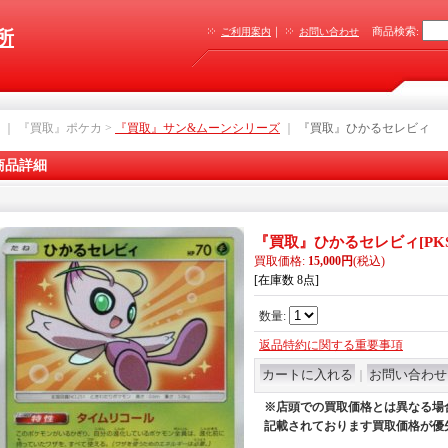
｜
商品検索
:
ご利用案内
お問い合わせ
所
｜ 『買取』ポケカ >
『買取』サン&ムーンシリーズ
｜
『買取』ひかるセレビィ
商品詳細
『買取』ひかるセレビィ
[
PK
買取価格
:
15,000円
(税込)
[在庫数 8点]
数量
:
返品特約に関する重要事項
｜
※店頭での買取価格とは異なる場
記載されております買取価格が優