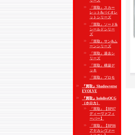
リーズ
『買取』スカー
レット&バイオレ
ットシリーズ
『買取』ソード&
シールドシリー
ズ
『買取』サン&ム
ーンシリーズ
『買取』過去シ
リーズ
『買取』構築デ
ッキ
『買取』プロモ
『買取』Shadowverse
EVOLVE
『買取』hololiveOCG
（ホロカ）
『買取』【BP07
ディーヴァフィ
ーバー】
『買取』【BP06
アヤカシヴァー