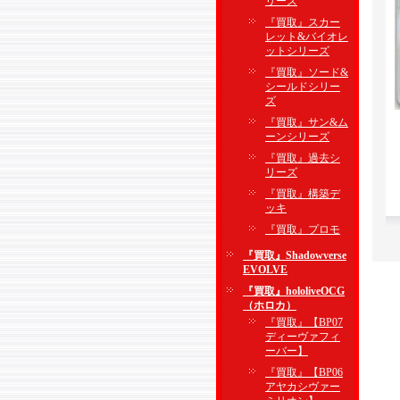
リーズ
『買取』スカー
レット&バイオレ
ットシリーズ
『買取』ソード&
シールドシリー
ズ
『買取』サン&ム
ーンシリーズ
『買取』過去シ
リーズ
『買取』構築デ
ッキ
『買取』プロモ
『買取』Shadowverse
EVOLVE
『買取』hololiveOCG
（ホロカ）
『買取』【BP07
ディーヴァフィ
ーバー】
『買取』【BP06
アヤカシヴァー