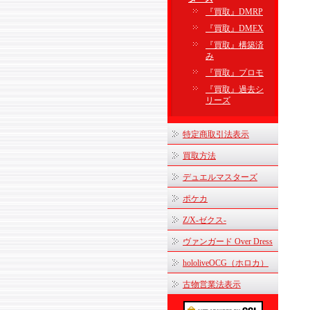
『買取』DMRP
『買取』DMEX
『買取』構築済
み
『買取』プロモ
『買取』過去シ
リーズ
特定商取引法表示
買取方法
デュエルマスターズ
ポケカ
Z/X-ゼクス-
ヴァンガード Over Dress
hololiveOCG（ホロカ）
古物営業法表示