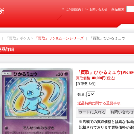
｜
商品検索
:
ご利用案内
お問い合わせ
所
｜ 『買取』ポケカ >
『買取』サン&ムーンシリーズ
｜
『買取』ひかるミュウ
商品詳細
『買取』ひかるミュウ
[
PKSM
買取価格
:
80,000円
(税込)
[在庫数 8点]
数量
:
返品特約に関する重要事項
｜
※店頭での買取価格とは異なる場
記載されております買取価格が優